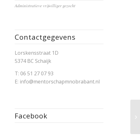
Administratieve vrijwilliger gezocht
Contactgegevens
Lorskensstraat 1D
5374 BC Schaijk
T:
06 51 27 07 93
E:
info@mentorschapmnobrabant.nl
Facebook