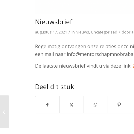
Nieuwsbrief
/
/
augustus 17, 2021
in
Nieuws
,
Uncategorized
door
a
Regelmatig ontvangen onze relaties onze ni
een mail naar info@mentorschapmnobraban
De laatste nieuwsbrief vindt u via deze link:
Deel dit stuk
Waarom is
samenwerken van
meerwaarde en hoe
brengen we dit tot
stand?