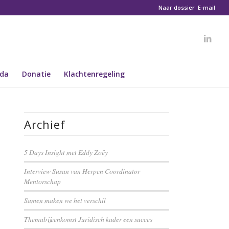
Naar dossier
E-mail
da
Donatie
Klachtenregeling
Archief
5 Days Insight met Eddy Zoëy
Interview Susan van Herpen Coordinator
Mentorschap
Samen maken we het verschil
Themabijeenkomst Juridisch kader een succes