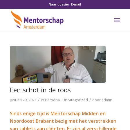
Naar dossier
E-mail
Een schot in de roos
/
/
januari 29, 2021
in
Personal
,
Uncategorized
door
admin
Sinds enige tijd is Mentorschap Midden en
Noordoost Brabant bezig met het verstrekken
van tablets aan cliënten. Er zijn al verschillende