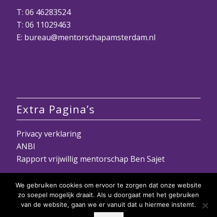
T:
06 46283524
T: 06 11029463
E: bureau@mentorschapamsterdam.nl
Extra Pagina’s
Privacy verklaring
ANBI
Rapport vrijwillig mentorschap Ben Sajet
We gebruiken cookies om ervoor te zorgen dat onze website
zo soepel mogelijk draait. Als u doorgaat met het gebruiken
van de website, gaan we er vanuit dat u hiermee instemt.