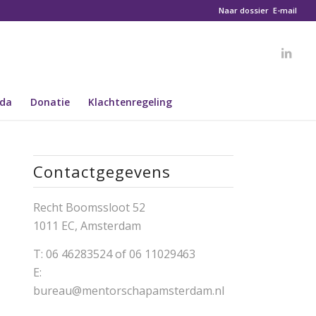
Naar dossier
E-mail
da
Donatie
Klachtenregeling
Contactgegevens
Recht Boomssloot 52
1011 EC, Amsterdam
T:
06 46283524 of 06 11029463
E:
bureau@mentorschapamsterdam.nl