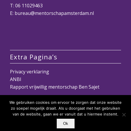
T: 06 11029463
E: bureau@mentorschapamsterdam.nl
Extra Pagina’s
Privacy verklaring
ANBI
Rapport vrijwillig mentorschap Ben Sajet
We gebruiken cookies om ervoor te zorgen dat onze website
zo soepel mogelijk draait. Als u doorgaat met het gebruiken
van de website, gaan we er vanuit dat u hiermee instemt.
Ok
© Copyright - Stichting Mentorschap Amsterdam