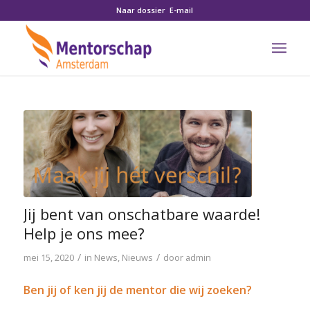
Naar dossier
E-mail
Jij bent van onschatbare waarde!
Help je ons mee?
/
/
mei 15, 2020
in
News
,
Nieuws
door
admin
Ben jij of ken jij de mentor die wij zoeken?