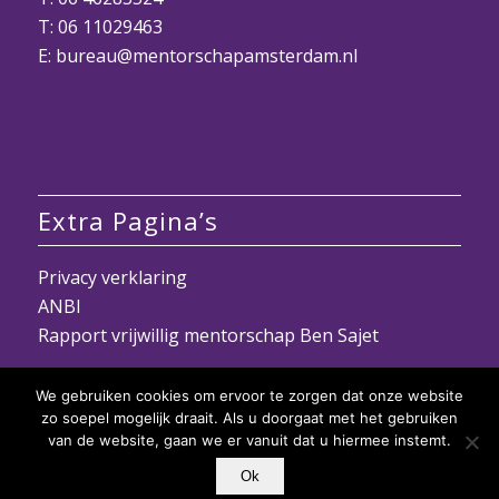
T: 06 11029463
E: bureau@mentorschapamsterdam.nl
Extra Pagina’s
Privacy verklaring
ANBI
Rapport vrijwillig mentorschap Ben Sajet
We gebruiken cookies om ervoor te zorgen dat onze website
zo soepel mogelijk draait. Als u doorgaat met het gebruiken
van de website, gaan we er vanuit dat u hiermee instemt.
Ok
© Copyright - Stichting Mentorschap Amsterdam